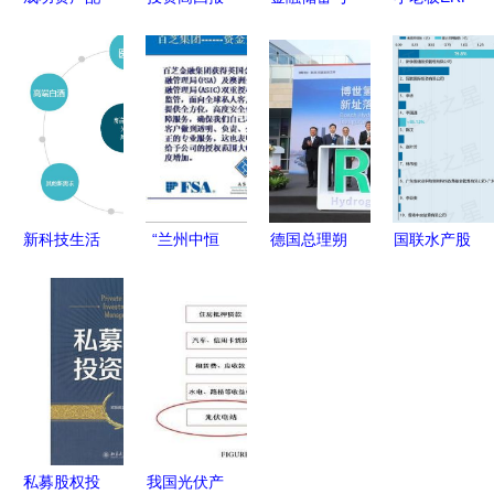
置的核心法
投资管理
投资管理功
则 从客户
构建财富增
能操作指南
需求到动态
长的平衡之
——从入门
管理的完整
道
到精通
路径
新科技生活
“兰州中恒
德国总理朔
国联水产股
的擘画与投
嘉汇投资管
尔茨访华首
东新余国通
资航标的把
理咨询图
站重庆 为
质押1000
握
册”投资管
何是这座山
万股 资本
理为核心的
城？——投
运作信号解
专业服务机
资管理的新
析
构深度解读
机遇
私募股权投
我国光伏产