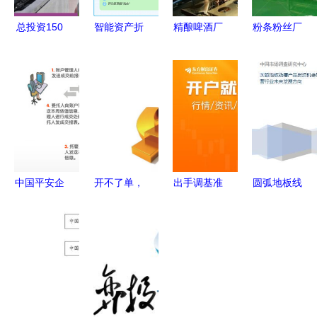
总投资150
智能资产折
精酿啤酒厂
粉条粉丝厂
亿元 华晨
旧管理 自
设备投资分
办厂投资指
宝马"元宇
动计算、实
析与投资管
南 流程、
宙"工厂铸
时更新，适
理指南
预算关键及
就全新
配企业/学
盈利管控解
BMW i3，
校/工厂多
析
投资管理如
场景
何赋能未来
中国平安企
开不了单，
出手调基准
圆弧地板线
制造？
业年金 网
是因为你根
基金业集体
槽投资机会
络化运营，
本不懂客户
行动的深层
管理及运营
数字化尊享
追踪
逻辑与深远
行业未来发
服务与专业
影响
展方向
投资管理