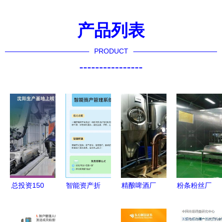
产品列表
PRODUCT
----------------
总投资150
智能资产折
精酿啤酒厂
粉条粉丝厂
亿元 华晨
旧管理 自
设备投资分
办厂投资指
宝马"元宇
动计算、实
析与投资管
南 流程、