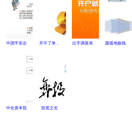
宙"工厂铸
时更新，适
理指南
预算关键及
就全新
配企业/学
盈利管控解
BMW i3，
校/工厂多
析
投资管理如
场景
何赋能未来
中国平安企
开不了单，
出手调基准
圆弧地板线
制造？
业年金 网
是因为你根
基金业集体
槽投资机会
络化运营，
本不懂客户
行动的深层
管理及运营
数字化尊享
追踪
逻辑与深远
行业未来发
服务与专业
影响
展方向
投资管理
中化资本投
投资之光
资管理有限
深圳市商弈
责任公司的
投资管理的