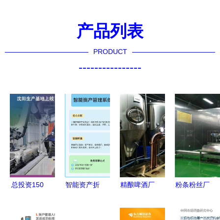
产品列表
PRODUCT
----------------
总投资150
智能资产折
精酿啤酒厂
粉条粉丝厂
亿元 华晨
旧管理 自
设备投资分
办厂投资指
宝马"元宇
动计算、实
析与投资管
南 流程、