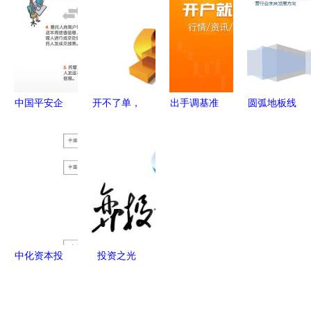
宙"工厂铸
时更新，适
理指南
预算关键及
就全新
配企业/学
盈利管控解
BMW i3，
校/工厂多
析
投资管理如
场景
何赋能未来
中国平安企
开不了单，
出手调基准
圆弧地板线
制造？
业年金 网
是因为你根
基金业集体
槽投资机会
络化运营，
本不懂客户
行动的深层
管理及运营
数字化尊享
追踪
逻辑与深远
行业未来发
服务与专业
影响
展方向
投资管理
中化资本投
投资之光
资管理有限
深圳市商弈
责任公司的
投资管理的