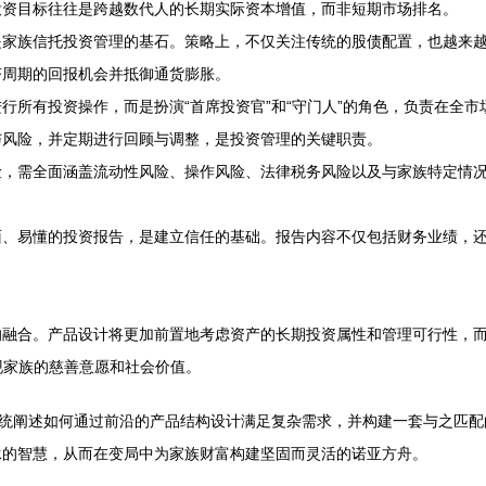
投资目标往往是跨越数代人的长期实际资本增值，而非短期市场排名。
是家族信托投资管理的基石。策略上，不仅关注传统的股债配置，也越来
济周期的回报机会并抵御通货膨胀。
行所有投资操作，而是扮演“首席投资官”和“守门人”的角色，负责在全
与风险，并定期进行回顾与调整，是投资管理的关键职责。
险，需全面涵盖流动性风险、操作风险、法律税务风险以及与家族特定情
面、易懂的投资报告，是建立信任的基础。报告内容不仅包括财务业绩，
的融合。产品设计将更加前置地考虑资产的长期投资属性和管理可行性，
现家族的慈善意愿和社会价值。
系统阐述如何通过前沿的产品结构设计满足复杂需求，并构建一套与之匹
承的智慧，从而在变局中为家族财富构建坚固而灵活的诺亚方舟。