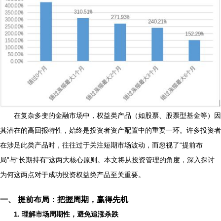
在复杂多变的金融市场中，权益类产品（如股票、股票型基金等）因
其潜在的高回报特性，始终是投资者资产配置中的重要一环。许多投资者
在涉足此类产品时，往往过于关注短期市场波动，而忽视了“提前布
局”与“长期持有”这两大核心原则。本文将从投资管理的角度，深入探讨
为何这两点对于成功投资权益类产品至关重要。
一、 提前布局：把握周期，赢得先机
1. 理解市场周期性，避免追涨杀跌