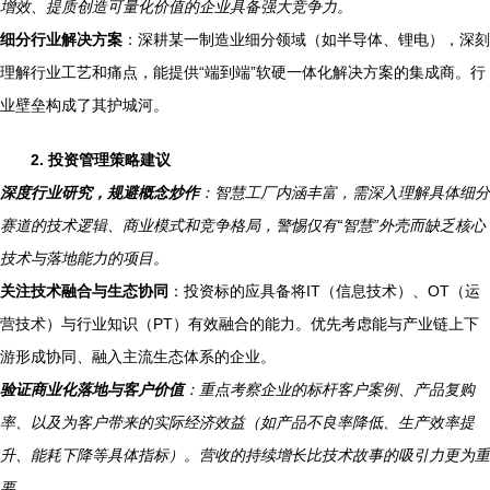
增效、提质创造可量化价值的企业具备强大竞争力。
细分行业解决方案
：深耕某一制造业细分领域（如半导体、锂电），深刻
理解行业工艺和痛点，能提供“端到端”软硬一体化解决方案的集成商。行
业壁垒构成了其护城河。
2. 投资管理策略建议
深度行业研究，规避概念炒作
：智慧工厂内涵丰富，需深入理解具体细分
赛道的技术逻辑、商业模式和竞争格局，警惕仅有“智慧”外壳而缺乏核心
技术与落地能力的项目。
关注技术融合与生态协同
：投资标的应具备将IT（信息技术）、OT（运
营技术）与行业知识（PT）有效融合的能力。优先考虑能与产业链上下
游形成协同、融入主流生态体系的企业。
验证商业化落地与客户价值
：重点考察企业的标杆客户案例、产品复购
率、以及为客户带来的实际经济效益（如产品不良率降低、生产效率提
升、能耗下降等具体指标）。营收的持续增长比技术故事的吸引力更为重
要。