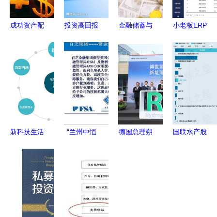
成功资产配
投资高回报
金融储蓄与
小老板ERP
置的核心法
投资管理
投资管理功
则 从客户
构建财富增
能操作指南
需求到动态
长的平衡之
——从入门
管理的完整
道
到精通
路径
新科技生活
“兰州中恒
德国总理朔
国联水产股
的擘画与投
嘉汇投资管
尔茨访华首
东新余国通
资航标的把
理咨询图
站重庆 为
质押1000
握
册”投资管
何是这座山
万股 资本
理为核心的
城？——投
运作信号解
专业服务机
资管理的新
析